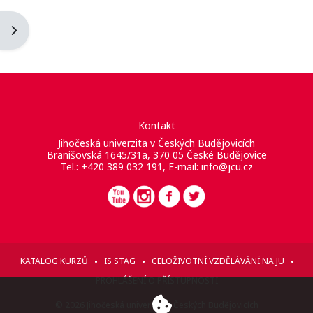
Otevřít panel bloku
Kontakt
Jihočeská univerzita v Českých Budějovicích
Branišovská 1645/31a, 370 05 České Budějovice
Tel.: +420 389 032 191, E-mail:
info@jcu.cz
KATALOG KURZŮ
IS STAG
CELOŽIVOTNÍ VZDĚLÁVÁNÍ NA JU
PROHLÁŠENÍ O PŘÍSTUPNOSTI
© 2026 Jihočeská univerzita v Českých Budějovicích