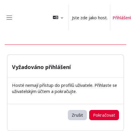
Přejít k hlavnímu obsahu
Jste zde jako host.
Přihlášení
Boční panel
Vyžadováno přihlášení
Hosté nemají přístup do profilů uživatele. Přihlaste se
uživatelským účtem a pokračujte.
Zrušit
Pokračovat