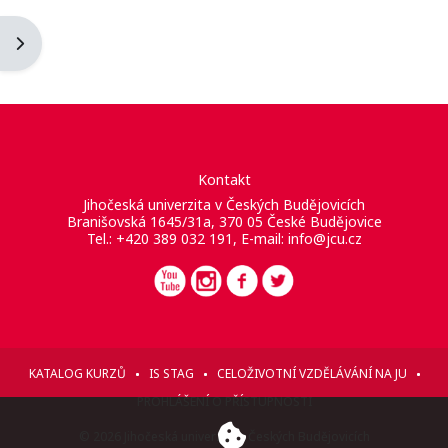
Otevřít panel bloku
Kontakt
Jihočeská univerzita v Českých Budějovicích
Branišovská 1645/31a, 370 05 České Budějovice
Tel.: +420 389 032 191, E-mail:
info@jcu.cz
KATALOG KURZŮ
IS STAG
CELOŽIVOTNÍ VZDĚLÁVÁNÍ NA JU
PROHLÁŠENÍ O PŘÍSTUPNOSTI
© 2026 Jihočeská univerzita v Českých Budějovicích