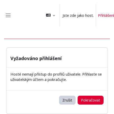
Přejít k hlavnímu obsahu
Jste zde jako host.
Přihlášení
Boční panel
Vyžadováno přihlášení
Hosté nemají přístup do profilů uživatele. Přihlaste se
uživatelským účtem a pokračujte.
Zrušit
Pokračovat