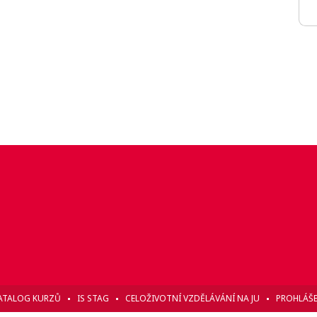
ATALOG KURZŮ
IS STAG
CELOŽIVOTNÍ VZDĚLÁVÁNÍ NA JU
PROHLÁŠE