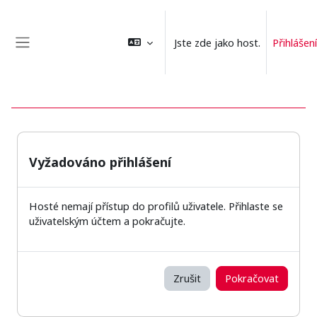
Přejít k hlavnímu obsahu
Jste zde jako host.
Přihlášení
Boční panel
Vyžadováno přihlášení
Hosté nemají přístup do profilů uživatele. Přihlaste se
uživatelským účtem a pokračujte.
Zrušit
Pokračovat