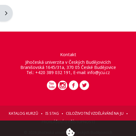
Otevřít panel bloku
Kontakt
Jihočeská univerzita v Českých Budějovicích
Branišovská 1645/31a, 370 05 České Budějovice
Tel.: +420 389 032 191, E-mail:
info@jcu.cz
KATALOG KURZŮ
IS STAG
CELOŽIVOTNÍ VZDĚLÁVÁNÍ NA JU
PROHLÁŠENÍ O PŘÍSTUPNOSTI
© 2026 Jihočeská univerzita v Českých Budějovicích