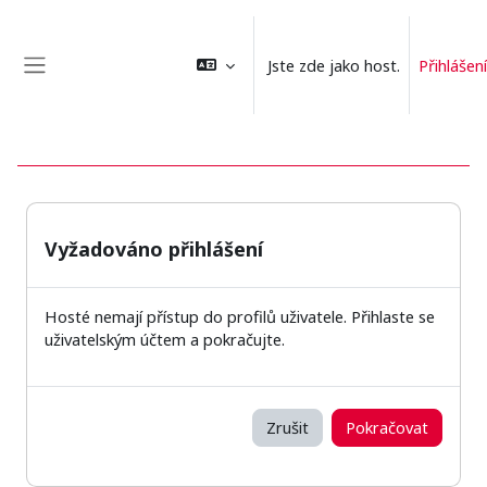
Přejít k hlavnímu obsahu
Jste zde jako host.
Přihlášení
Boční panel
Vyžadováno přihlášení
Hosté nemají přístup do profilů uživatele. Přihlaste se
uživatelským účtem a pokračujte.
Zrušit
Pokračovat