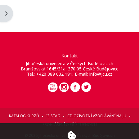
Otevřít panel bloku
Kontakt
Jihočeská univerzita v Českých Budějovicích
Branišovská 1645/31a, 370 05 České Budějovice
Tel.: +420 389 032 191, E-mail:
info@jcu.cz
KATALOG KURZŮ
IS STAG
CELOŽIVOTNÍ VZDĚLÁVÁNÍ NA JU
PROHLÁŠENÍ O PŘÍSTUPNOSTI
© 2026 Jihočeská univerzita v Českých Budějovicích