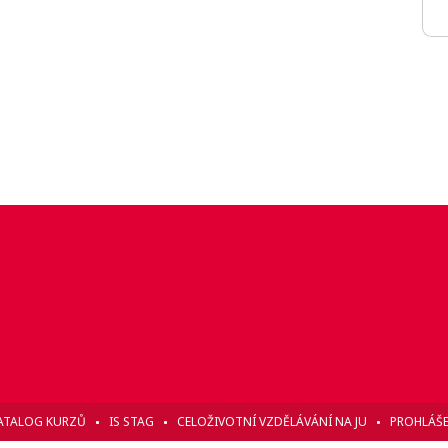
ATALOG KURZŮ
IS STAG
CELOŽIVOTNÍ VZDĚLÁVÁNÍ NA JU
PROHLÁŠE