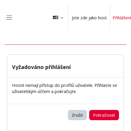
Přejít k hlavnímu obsahu
Jste zde jako host.
Přihlášení
Boční panel
Vyžadováno přihlášení
Hosté nemají přístup do profilů uživatele. Přihlaste se
uživatelským účtem a pokračujte.
Zrušit
Pokračovat