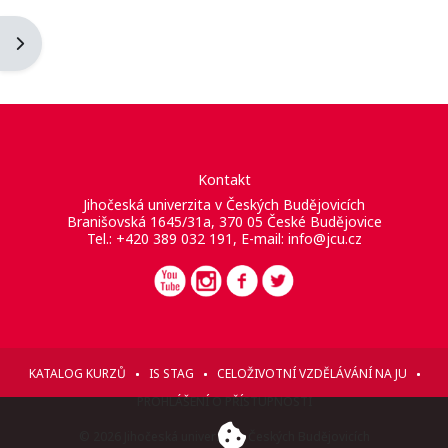
Otevřít panel bloku
Kontakt
Jihočeská univerzita v Českých Budějovicích
Branišovská 1645/31a, 370 05 České Budějovice
Tel.: +420 389 032 191, E-mail:
info@jcu.cz
KATALOG KURZŮ
IS STAG
CELOŽIVOTNÍ VZDĚLÁVÁNÍ NA JU
PROHLÁŠENÍ O PŘÍSTUPNOSTI
© 2026 Jihočeská univerzita v Českých Budějovicích