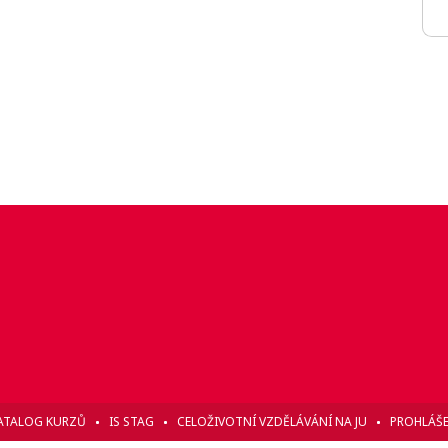
ATALOG KURZŮ
IS STAG
CELOŽIVOTNÍ VZDĚLÁVÁNÍ NA JU
PROHLÁŠE