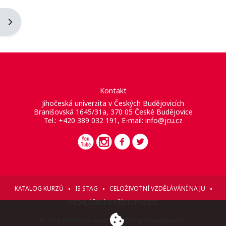
Otevřít panel bloku
Kontakt
Jihočeská univerzita v Českých Budějovicích
Branišovská 1645/31a, 370 05 České Budějovice
Tel.: +420 389 032 191, E-mail:
info@jcu.cz
KATALOG KURZŮ
IS STAG
CELOŽIVOTNÍ VZDĚLÁVÁNÍ NA JU
PROHLÁŠENÍ O PŘÍSTUPNOSTI
© 2026 Jihočeská univerzita v Českých Budějovicích