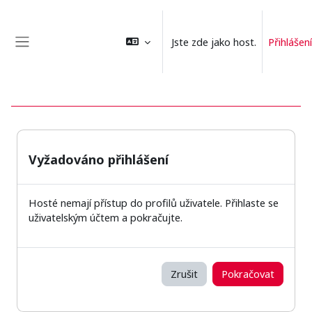
Přejít k hlavnímu obsahu
Jste zde jako host.
Přihlášení
Boční panel
Vyžadováno přihlášení
Hosté nemají přístup do profilů uživatele. Přihlaste se
uživatelským účtem a pokračujte.
Zrušit
Pokračovat