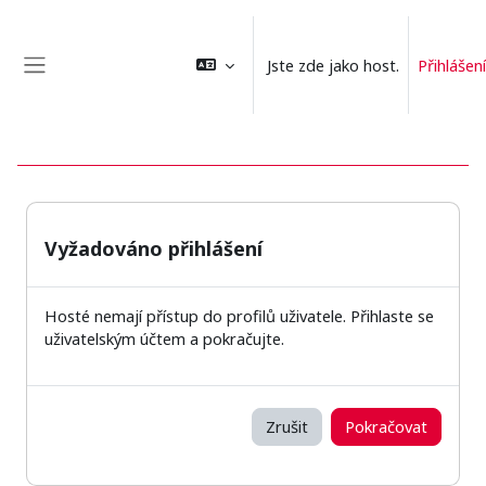
Přejít k hlavnímu obsahu
Jste zde jako host.
Přihlášení
Boční panel
Vyžadováno přihlášení
Hosté nemají přístup do profilů uživatele. Přihlaste se
uživatelským účtem a pokračujte.
Zrušit
Pokračovat