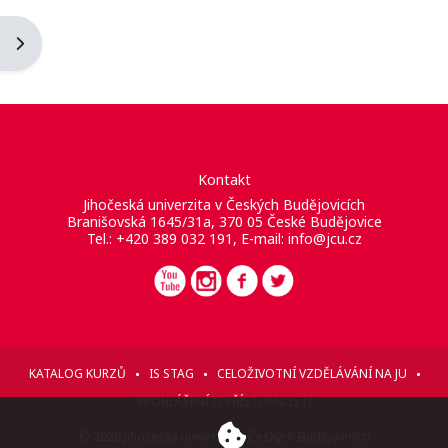
Otevřít panel bloku
Kontakt
Jihočeská univerzita v Českých Budějovicích
Branišovská 1645/31a, 370 05 České Budějovice
Tel.: +420 389 032 191, E-mail:
info@jcu.cz
KATALOG KURZŮ
IS STAG
CELOŽIVOTNÍ VZDĚLÁVÁNÍ NA JU
PROHLÁŠENÍ O PŘÍSTUPNOSTI
© 2026 Jihočeská univerzita v Českých Budějovicích