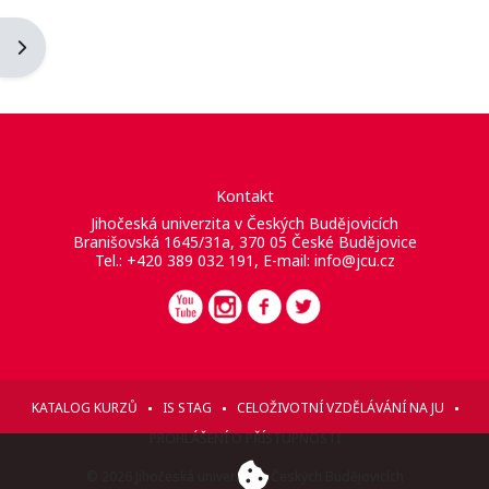
Otevřít panel bloku
Kontakt
Jihočeská univerzita v Českých Budějovicích
Branišovská 1645/31a, 370 05 České Budějovice
Tel.: +420 389 032 191, E-mail:
info@jcu.cz
KATALOG KURZŮ
IS STAG
CELOŽIVOTNÍ VZDĚLÁVÁNÍ NA JU
PROHLÁŠENÍ O PŘÍSTUPNOSTI
© 2026 Jihočeská univerzita v Českých Budějovicích