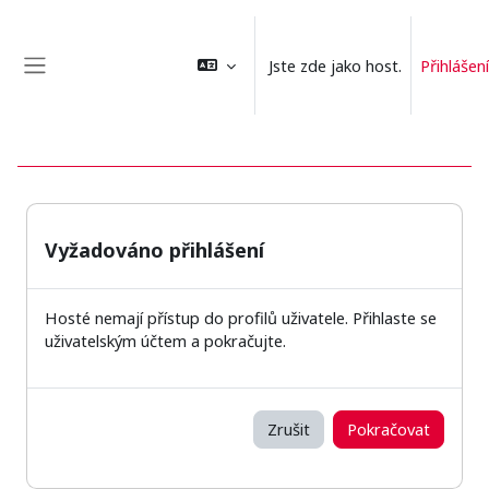
Přejít k hlavnímu obsahu
Jste zde jako host.
Přihlášení
Boční panel
Vyžadováno přihlášení
Hosté nemají přístup do profilů uživatele. Přihlaste se
uživatelským účtem a pokračujte.
Zrušit
Pokračovat