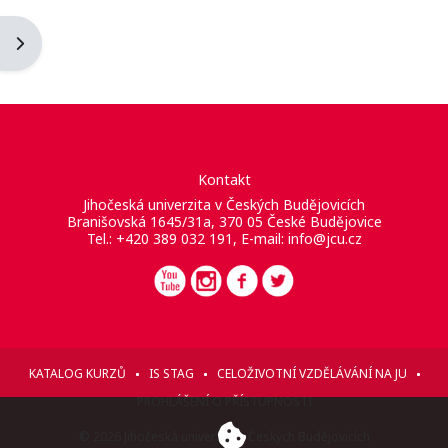
Otevřít panel bloku
Kontakt
Jihočeská univerzita v Českých Budějovicích
Branišovská 1645/31a, 370 05 České Budějovice
Tel.: +420 389 032 191, E-mail:
info@jcu.cz
KATALOG KURZŮ
IS STAG
CELOŽIVOTNÍ VZDĚLÁVÁNÍ NA JU
PROHLÁŠENÍ O PŘÍSTUPNOSTI
© 2026 Jihočeská univerzita v Českých Budějovicích