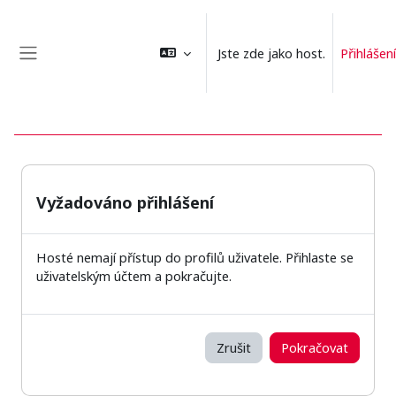
Přejít k hlavnímu obsahu
Jste zde jako host.
Přihlášení
Boční panel
Vyžadováno přihlášení
Hosté nemají přístup do profilů uživatele. Přihlaste se
uživatelským účtem a pokračujte.
Zrušit
Pokračovat