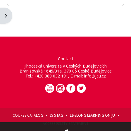
Blockleiste öffnen
Contact
Jihočeská univerzita v Českých Budějovicích
Branišovská 1645/31a, 370 05 České Budějovice
Tel.: +420 389 032 191, E-mail:
info@jcu.cz
COURSE CATALOG
IS STAG
LIFELONG LEARNING ON JU
ACCESSIBILITY STATEMENT