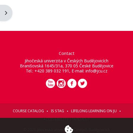
Apri il cassetto del blocco
Contact
Jihočeská univerzita v Českých Budějovicích
Branišovská 1645/31a, 370 05 České Budějovice
Tel.: +420 389 032 191, E-mail:
info@jcu.cz
COURSE CATALOG
IS STAG
LIFELONG LEARNING ON JU
ACCESSIBILITY STATEMENT
© 2026 Jihočeská univerzita v Českých Budějovicích