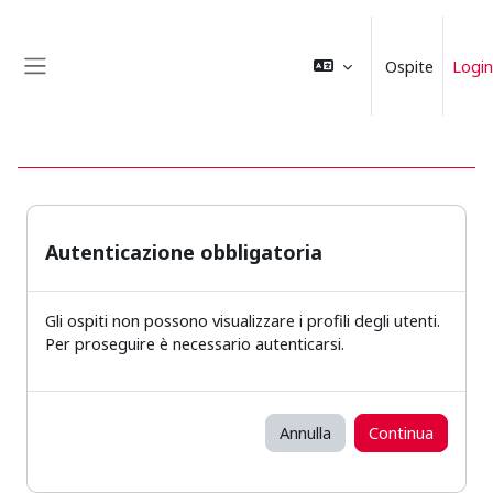
Vai al contenuto principale
Ospite
Login
Pannello laterale
Autenticazione obbligatoria
Gli ospiti non possono visualizzare i profili degli utenti.
Per proseguire è necessario autenticarsi.
Annulla
Continua