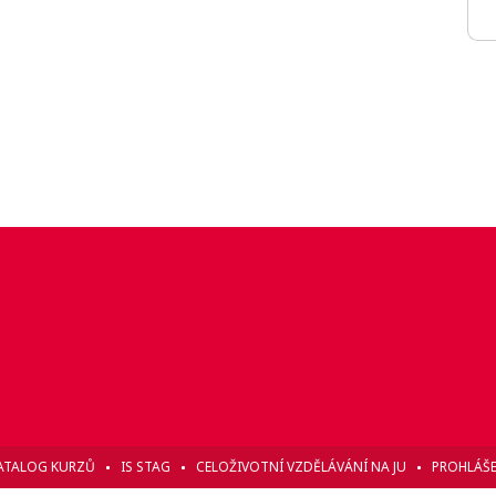
ATALOG KURZŮ
IS STAG
CELOŽIVOTNÍ VZDĚLÁVÁNÍ NA JU
PROHLÁŠE