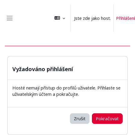
Přejít k hlavnímu obsahu
Jste zde jako host.
Přihlášení
Boční panel
Vyžadováno přihlášení
Hosté nemají přístup do profilů uživatele. Přihlaste se
uživatelským účtem a pokračujte.
Zrušit
Pokračovat