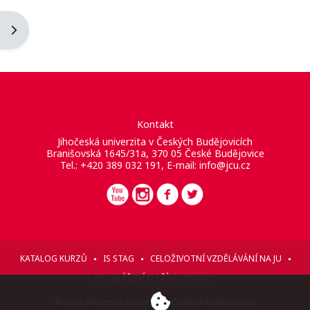
Otevřít panel bloku
Kontakt
Jihočeská univerzita v Českých Budějovicích
Branišovská 1645/31a, 370 05 České Budějovice
Tel.: +420 389 032 191, E-mail:
info@jcu.cz
KATALOG KURZŮ
IS STAG
CELOŽIVOTNÍ VZDĚLÁVÁNÍ NA JU
PROHLÁŠENÍ O PŘÍSTUPNOSTI
© 2026 Jihočeská univerzita v Českých Budějovicích