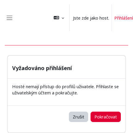
Přejít k hlavnímu obsahu
Jste zde jako host.
Přihlášení
Boční panel
Vyžadováno přihlášení
Hosté nemají přístup do profilů uživatele. Přihlaste se
uživatelským účtem a pokračujte.
Zrušit
Pokračovat