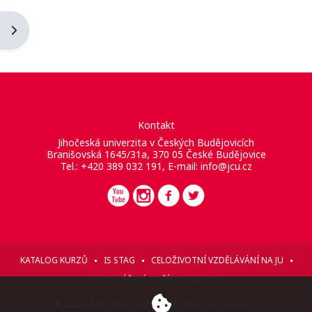
Otevřít panel bloku
Kontakt
Jihočeská univerzita v Českých Budějovicích
Branišovská 1645/31a, 370 05 České Budějovice
Tel.: +420 389 032 191, E-mail:
info@jcu.cz
KATALOG KURZŮ
IS STAG
CELOŽIVOTNÍ VZDĚLÁVÁNÍ NA JU
PROHLÁŠENÍ O PŘÍSTUPNOSTI
© 2026 Jihočeská univerzita v Českých Budějovicích