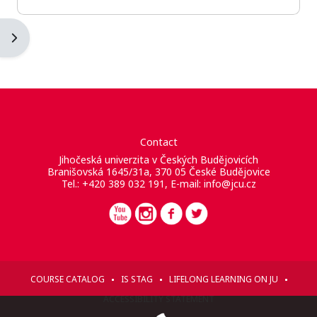
Ouvrir le tiroir des blocs
Contact
Jihočeská univerzita v Českých Budějovicích
Branišovská 1645/31a, 370 05 České Budějovice
Tel.: +420 389 032 191, E-mail:
info@jcu.cz
COURSE CATALOG
IS STAG
LIFELONG LEARNING ON JU
ACCESSIBILITY STATEMENT