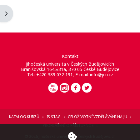
Otevřít panel bloku
Kontakt
Jihočeská univerzita v Českých Budějovicích
Branišovská 1645/31a, 370 05 České Budějovice
Tel.: +420 389 032 191, E-mail:
info@jcu.cz
KATALOG KURZŮ
IS STAG
CELOŽIVOTNÍ VZDĚLÁVÁNÍ NA JU
PROHLÁŠENÍ O PŘÍSTUPNOSTI
© 2026 Jihočeská univerzita v Českých Budějovicích