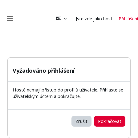
Přejít k hlavnímu obsahu
Jste zde jako host.
Přihlášení
Boční panel
Vyžadováno přihlášení
Hosté nemají přístup do profilů uživatele. Přihlaste se
uživatelským účtem a pokračujte.
Zrušit
Pokračovat