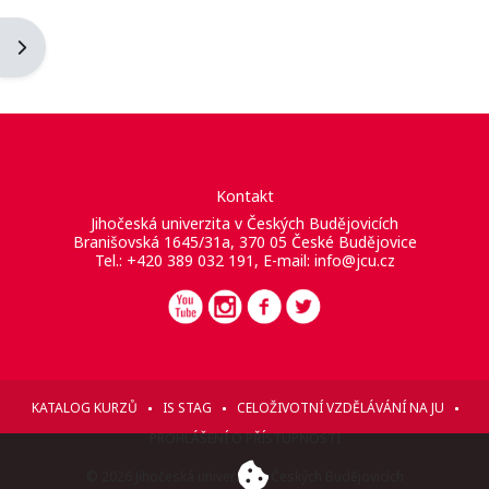
Otevřít panel bloku
Kontakt
Jihočeská univerzita v Českých Budějovicích
Branišovská 1645/31a, 370 05 České Budějovice
Tel.: +420 389 032 191, E-mail:
info@jcu.cz
KATALOG KURZŮ
IS STAG
CELOŽIVOTNÍ VZDĚLÁVÁNÍ NA JU
PROHLÁŠENÍ O PŘÍSTUPNOSTI
© 2026 Jihočeská univerzita v Českých Budějovicích