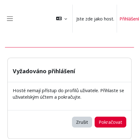
Přejít k hlavnímu obsahu
Jste zde jako host.
Přihlášení
Boční panel
Vyžadováno přihlášení
Hosté nemají přístup do profilů uživatele. Přihlaste se
uživatelským účtem a pokračujte.
Zrušit
Pokračovat