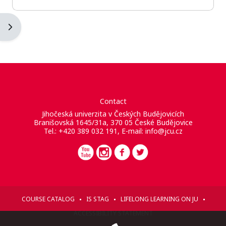
Blockleiste öffnen
Contact
Jihočeská univerzita v Českých Budějovicích
Branišovská 1645/31a, 370 05 České Budějovice
Tel.: +420 389 032 191, E-mail:
info@jcu.cz
COURSE CATALOG
IS STAG
LIFELONG LEARNING ON JU
ACCESSIBILITY STATEMENT