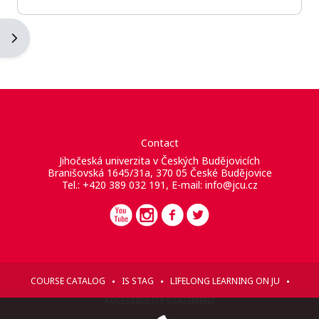
Abrir cajón de bloques
Contact
Jihočeská univerzita v Českých Budějovicích
Branišovská 1645/31a, 370 05 České Budějovice
Tel.: +420 389 032 191, E-mail:
info@jcu.cz
COURSE CATALOG
IS STAG
LIFELONG LEARNING ON JU
ACCESSIBILITY STATEMENT