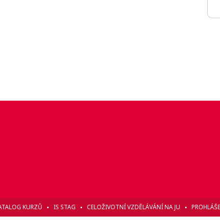
ATALOG KURZŮ
IS STAG
CELOŽIVOTNÍ VZDĚLÁVÁNÍ NA JU
PROHLÁŠE