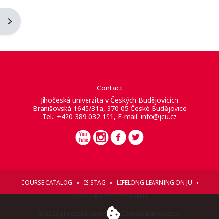
Apri il cassetto del blocco
Contact
Jihočeská univerzita v Českých Budějovicích
Branišovská 1645/31a, 370 05 České Budějovice
Tel.: +420 389 032 191, E-mail:
info@jcu.cz
COURSE CATALOG
IS STAG
LIFELONG LEARNING ON JU
ACCESSIBILITY STATEMENT
© 2026 Jihočeská univerzita v Českých Budějovicích