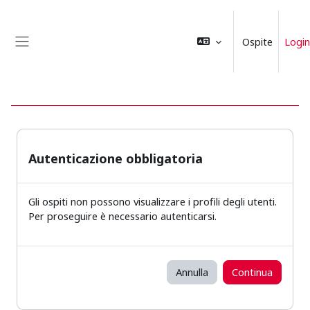
Vai al contenuto principale
Ospite
Login
Pannello laterale
Autenticazione obbligatoria
Gli ospiti non possono visualizzare i profili degli utenti.
Per proseguire è necessario autenticarsi.
Annulla
Continua