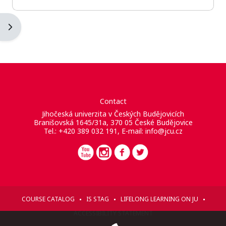
Abrir cajón de bloques
Contact
Jihočeská univerzita v Českých Budějovicích
Branišovská 1645/31a, 370 05 České Budějovice
Tel.: +420 389 032 191, E-mail:
info@jcu.cz
COURSE CATALOG
IS STAG
LIFELONG LEARNING ON JU
ACCESSIBILITY STATEMENT