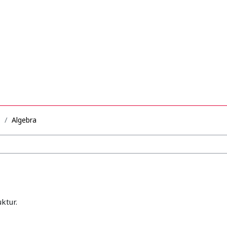
B
Algebra
ktur.