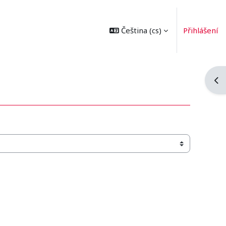
Čeština ‎(cs)‎
Přihlášení
Ote