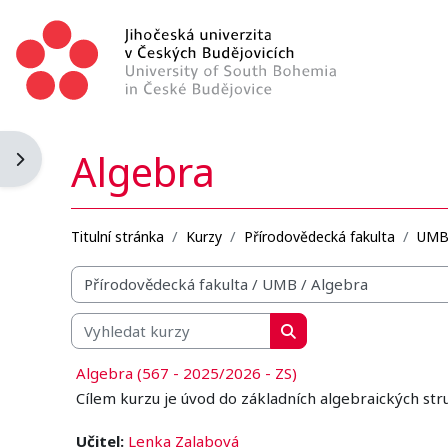
Přejít k hlavnímu obsahu
Algebra
Otevřít panel bloku
Titulní stránka
Kurzy
Přírodovědecká fakulta
UM
Organizační struktura kurzů
Vyhledat kurzy
Vyhledat kurzy
Algebra (567 - 2025/2026 - ZS)
Cílem kurzu je úvod do základních algebraických stru
Učitel:
Lenka Zalabová