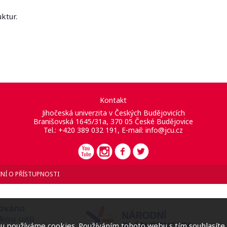
ktur.
Kontakt
Jihočeská univerzita v Českých Budějovicích
Branišovská 1645/31a, 370 05 České Budějovice
Tel.: +420 389 032 191, E-mail:
info@jcu.cz
NÍ O PŘÍSTUPNOSTI
 používáme cookies. Používáním tohoto webu s tím souhlasíte.