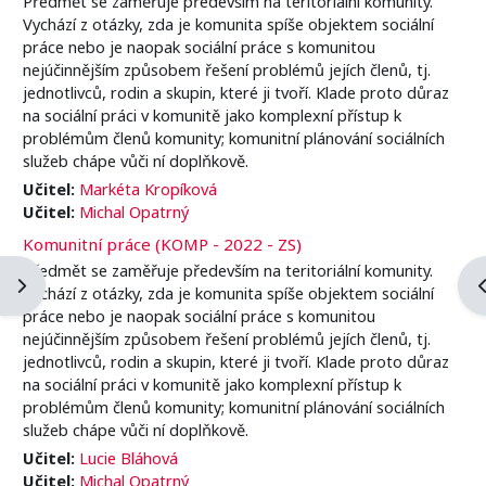
Předmět se zaměřuje především na teritoriální komunity.
Vychází z otázky, zda je komunita spíše objektem sociální
práce nebo je naopak sociální práce s komunitou
nejúčinnějším způsobem řešení problémů jejích členů, tj.
jednotlivců, rodin a skupin, které ji tvoří. Klade proto důraz
na sociální práci v komunitě jako komplexní přístup k
problémům členů komunity; komunitní plánování sociálních
služeb chápe vůči ní doplňkově.
Učitel:
Markéta Kropíková
Učitel:
Michal Opatrný
Komunitní práce (KOMP - 2022 - ZS)
Předmět se zaměřuje především na teritoriální komunity.
Abrir cajón de bloques
A
Vychází z otázky, zda je komunita spíše objektem sociální
práce nebo je naopak sociální práce s komunitou
nejúčinnějším způsobem řešení problémů jejích členů, tj.
jednotlivců, rodin a skupin, které ji tvoří. Klade proto důraz
na sociální práci v komunitě jako komplexní přístup k
problémům členů komunity; komunitní plánování sociálních
služeb chápe vůči ní doplňkově.
Učitel:
Lucie Bláhová
Učitel:
Michal Opatrný