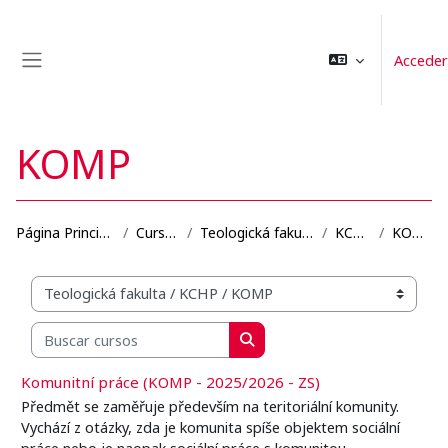
Salta al contenido principal
Acceder
Panel lateral
KOMP
Página Principal
Cursos
Teologická fakulta
KCHP
KOMP
Categorías
Buscar cursos
Buscar cursos
Komunitní práce (KOMP - 2025/2026 - ZS)
Předmět se zaměřuje především na teritoriální komunity.
Vychází z otázky, zda je komunita spíše objektem sociální
práce nebo je naopak sociální práce s komunitou