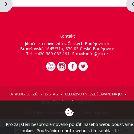
Otevřít panel bloku
O
Kontakt
Jihočeská univerzita v Českých Budějovicích
Branišovská 1645/31a, 370 05 České Budějovice
Tel.: +420 389 032 191, E-mail:
info@jcu.cz
KATALOG KURZŮ
IS STAG
CELOŽIVOTNÍ VZDĚLÁVÁNÍ NA JU
PROHLÁŠENÍ O PŘÍSTUPNOSTI
© 2026 Jihočeská univerzita v Českých Budějovicích
Pro zajištění bezproblémového použití našeho webu používáme
cookies. Používáním tohoto webu s tím souhlasíte.