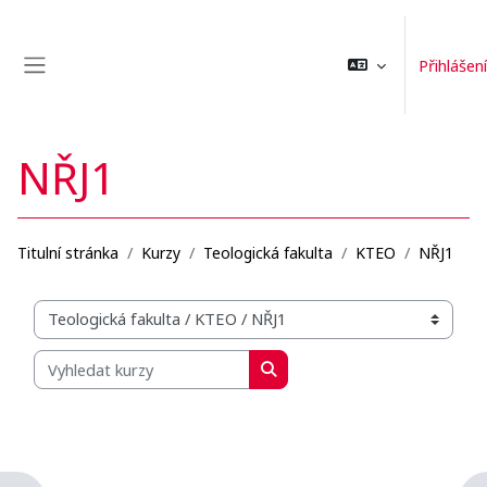
Přejít k hlavnímu obsahu
Přihlášení
Boční panel
NŘJ1
Titulní stránka
Kurzy
Teologická fakulta
KTEO
NŘJ1
Organizační struktura kurzů
Vyhledat kurzy
Vyhledat kurzy