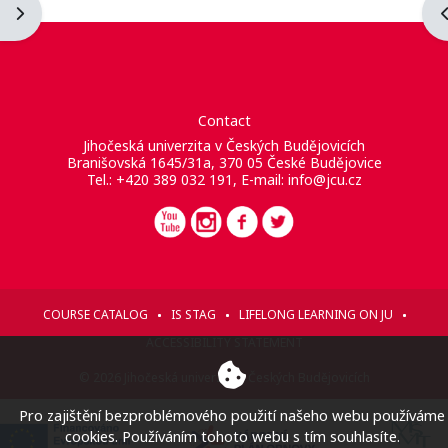
Apri il cassetto del blocco
A
Contact
Jihočeská univerzita v Českých Budějovicích
Branišovská 1645/31a, 370 05 České Budějovice
Tel.: +420 389 032 191, E-mail:
info@jcu.cz
COURSE CATALOG
IS STAG
LIFELONG LEARNING ON JU
ACCESSIBILITY STATEMENT
© 2026 Jihočeská univerzita v Českých Budějovicích
Pro zajištění bezproblémového použití našeho webu používáme
cookies. Používáním tohoto webu s tím souhlasíte.