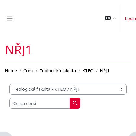
Vai al contenuto principale
Login
Pannello laterale
NŘJ1
Home
Corsi
Teologická fakulta
KTEO
NŘJ1
Categorie di corso
Cerca corsi
Cerca corsi