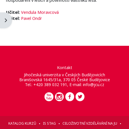
Učitel:
Vendula Moravcová
Učitel:
Pavel Ondr
Otevřít panel bloku
Kontakt
Jihočeská univerzita v Českých Budějovicích
Branišovská 1645/31a, 370 05 České Budějovice
Tel.: +420 389 032 191, E-mail:
info@jcu.cz
KATALOG KURZŮ
IS STAG
CELOŽIVOTNÍ VZDĚLÁVÁNÍ NA JU