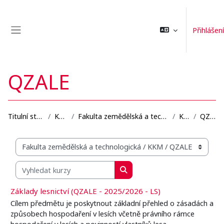
Přejít k hlavnímu obsahu
Přihlášení
Boční panel
QZALE
Titulní stránka
Kurzy
Fakulta zemědělská a technologická
KKM
QZALE
Organizační struktura kurzů
Vyhledat kurzy
Vyhledat kurzy
Základy lesnictví (QZALE - 2025/2026 - LS)
Cílem předmětu je poskytnout základní přehled o zásadách a
způsobech hospodaření v lesích včetně právního rámce
hospodaření v lesích a povinností vlastníků lesa.