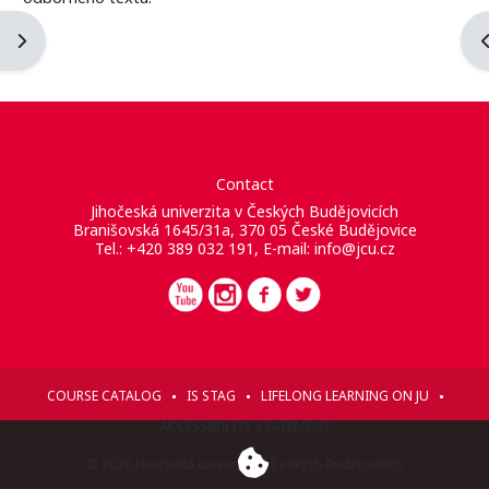
Apri il cassetto del blocco
A
Contact
Jihočeská univerzita v Českých Budějovicích
Branišovská 1645/31a, 370 05 České Budějovice
Tel.: +420 389 032 191, E-mail:
info@jcu.cz
COURSE CATALOG
IS STAG
LIFELONG LEARNING ON JU
ACCESSIBILITY STATEMENT
© 2026 Jihočeská univerzita v Českých Budějovicích