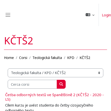
Vai al contenuto principale
Login
Pannello laterale
KČTŠ2
Home
Corsi
Teologická fakulta
KPD
KČTŠ2
Categorie di corso
Cerca corsi
Cerca corsi
Četba odborných textů ve španělštině 2 (KČTŠ2 - 2020 -
LS)
Cílem kurzu je uvést studenta do četby cizojazyčného
odborného textu.