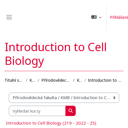
Přejít k hlavnímu obsahu
Přihlášení
Boční panel
Introduction to Cell
Biology
Titulní stránka
Kurzy
Přírodovědecká fakulta
KMB
Introduction to Cell Biology
Organizační struktura kurzů
Vyhledat kurzy
Vyhledat kurzy
Introduction to Cell Biology (219 - 2022 - ZS)