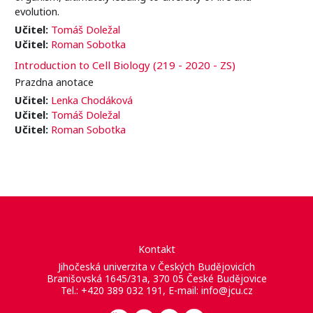
evolution.
Učitel:
Tomáš Doležal
Učitel:
Roman Sobotka
Introduction to Cell Biology (219 - 2020 - ZS)
Prazdna anotace
Učitel:
Lenka Chodáková
Učitel:
Tomáš Doležal
Učitel:
Roman Sobotka
Kontakt
Jihočeská univerzita v Českých Budějovicích
Branišovská 1645/31a, 370 05 České Budějovice
Tel.: +420 389 032 191, E-mail:
info@jcu.cz