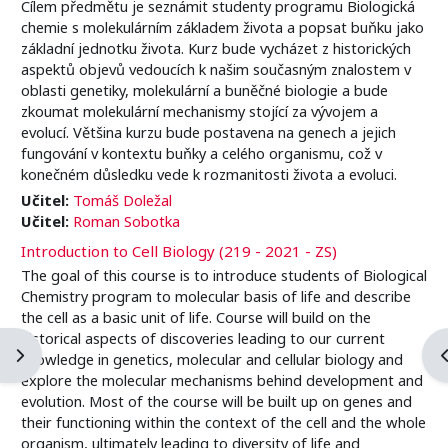
Cílem předmětu je seznámit studenty programu Biologická
chemie s molekulárním základem života a popsat buňku jako
základní jednotku života. Kurz bude vycházet z historických
aspektů objevů vedoucích k našim současným znalostem v
oblasti genetiky, molekulární a buněčné biologie a bude
zkoumat molekulární mechanismy stojící za vývojem a
evolucí. Většina kurzu bude postavena na genech a jejich
fungování v kontextu buňky a celého organismu, což v
konečném důsledku vede k rozmanitosti života a evoluci.
Učitel:
Tomáš Doležal
Učitel:
Roman Sobotka
Introduction to Cell Biology (219 - 2021 - ZS)
The goal of this course is to introduce students of Biological
Chemistry program to molecular basis of life and describe
the cell as a basic unit of life. Course will build on the
historical aspects of discoveries leading to our current
Otevřít panel bloku
O
knowledge in genetics, molecular and cellular biology and
explore the molecular mechanisms behind development and
evolution. Most of the course will be built up on genes and
their functioning within the context of the cell and the whole
organism, ultimately leading to diversity of life and