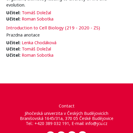
evolution.
Učitel:
Tomáš Doležal
Učitel:
Roman Sobotka
Introduction to Cell Biology (219 - 2020 - ZS)
Prazdna anotace
Učitel:
Lenka Chodáková
Učitel:
Tomáš Doležal
Učitel:
Roman Sobotka
Contact
Jihočeská univerzita v Českých Budějovicích
Branišovská 1645/31a, 370 05 České Budějovice
Tel.: +420 389 032 191, E-mail:
info@jcu.cz