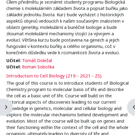
Cílem předmětu je seznámit studenty programu Biologická
chemie s molekulárním základem života a popsat buňku jako
základní jednotku života. Kurz bude vycházet z historických
aspektů objevů vedoucích k našim současným znalostem v
oblasti genetiky, molekulární a buněčné biologie a bude
zkoumat molekulární mechanismy stojící za vývojem a
evolucí. Většina kurzu bude postavena na genech a jejich
fungování v kontextu buňky a celého organismu, což v
konečném důsledku vede k rozmanitosti života a evoluci.
Učitel:
Tomáš Doležal
Učitel:
Roman Sobotka
Introduction to Cell Biology (219 - 2021 - ZS)
The goal of this course is to introduce students of Biological
Chemistry program to molecular basis of life and describe
the cell as a basic unit of life. Course will build on the
historical aspects of discoveries leading to our current
Blockleiste öffnen
B
knowledge in genetics, molecular and cellular biology and
explore the molecular mechanisms behind development and
evolution. Most of the course will be built up on genes and
their functioning within the context of the cell and the whole
organism, ultimately leading to diversity of life and