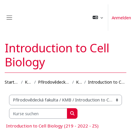
Zum Hauptinhalt
Anmelden
Website-Übersicht
Introduction to Cell
Biology
Startseite
Kurse
Přírodovědecká fakulta
KMB
Introduction to Cell Biology
Kursbereiche
Kurse suchen
Kurse suchen
Introduction to Cell Biology (219 - 2022 - ZS)