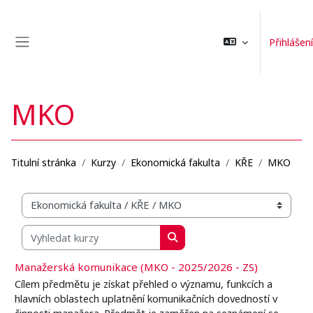
Přejít k hlavnímu obsahu
Přihlášení
Boční panel
MKO
Titulní stránka
Kurzy
Ekonomická fakulta
KŘE
MKO
Organizační struktura kurzů
Vyhledat kurzy
Vyhledat kurzy
Manažerská komunikace (MKO - 2025/2026 - ZS)
Cílem předmětu je získat přehled o významu, funkcích a
hlavních oblastech uplatnění komunikačních dovedností v
činnosti manažera. Předmět je zaměřen na seznámení se