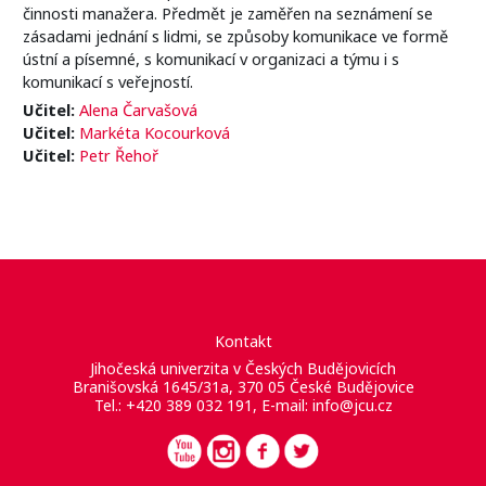
činnosti manažera. Předmět je zaměřen na seznámení se
zásadami jednání s lidmi, se způsoby komunikace ve formě
ústní a písemné, s komunikací v organizaci a týmu i s
komunikací s veřejností.
Učitel:
Alena Čarvašová
Učitel:
Markéta Kocourková
Učitel:
Petr Řehoř
Kontakt
Jihočeská univerzita v Českých Budějovicích
Branišovská 1645/31a, 370 05 České Budějovice
Tel.: +420 389 032 191, E-mail:
info@jcu.cz