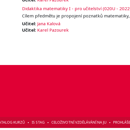
Didaktika matematiky I - pro učitelství (020U - 2022 
Cílem předmětu je propojení poznatků matematiky, 
Učitel:
Jana Kalová
Učitel:
Karel Pazourek
ATALOG KURZŮ
IS STAG
CELOŽIVOTNÍ VZDĚLÁVÁNÍ NA JU
PROHLÁŠE