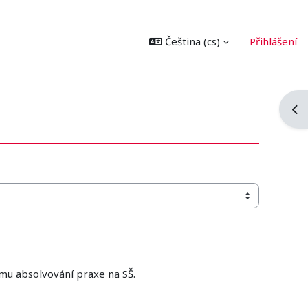
Čeština ‎(cs)‎
Přihlášení
Ote
mu absolvování praxe na SŠ.