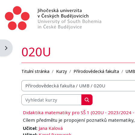
Přejít k hlavnímu obsahu
020U
Otevřít panel bloku
Titulní stránka
Kurzy
Přírodovědecká fakulta
UM
Organizační struktura kurzů
Vyhledat kurzy
Vyhledat kurzy
Didaktika matematiky pro SŠ 1 (020U - 2023/2024 -
Cílem předmětu je propojení poznatků matematiky, 
Učitel:
Jana Kalová
Učitel:
Karel Pazourek