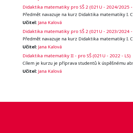
Didaktika matematiky pro SŠ 2 (021U - 2024/2025 -
Předmět navazuje na kurz Didaktika matematiky I. C
Učitel:
Jana Kalová
Didaktika matematiky pro SŠ 2 (021U - 2023/2024 -
Předmět navazuje na kurz Didaktika matematiky I. C
Učitel:
Jana Kalová
Didaktika matematiky II - pro SŠ (021U - 2022 - LS)
Cílem je kurzu je příprava studentů k úspěšnému ab
Učitel:
Jana Kalová