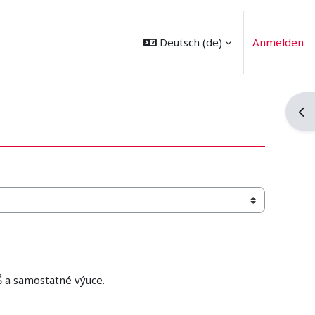
Deutsch ‎(de)‎
Anmelden
Blo
Š a samostatné výuce.