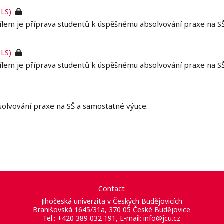
 LS)
ílem je příprava studentů k úspěšnému absolvování praxe na S
 LS)
ílem je příprava studentů k úspěšnému absolvování praxe na S
solvování praxe na SŠ a samostatné výuce.
Contact
Jihočeská univerzita v Českých Budějovicích
Branišovská 1645/31a, 370 05 České Budějovice
Tel.: +420 389 032 191, E-mail:
info@jcu.cz