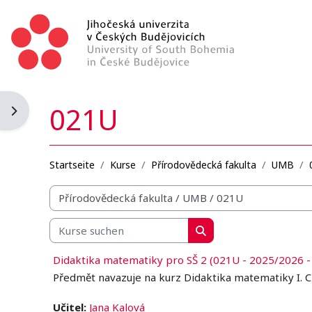
Zum Hauptinhalt
021U
Blockleiste öffnen
Startseite
Kurse
Přírodovědecká fakulta
UMB
Kursbereiche
Kurse suchen
Kurse suchen
Didaktika matematiky pro SŠ 2 (021U - 2025/2026 -
Předmět navazuje na kurz Didaktika matematiky I. C
Učitel:
Jana Kalová