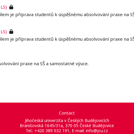
 LS)
ílem je příprava studentů k úspěšnému absolvování praxe na S
 LS)
ílem je příprava studentů k úspěšnému absolvování praxe na S
solvování praxe na SŠ a samostatné výuce.
Contact
Jihočeská univerzita v Českých Budějovicích
Branišovská 1645/31a, 370 05 České Budějovice
Tel.: +420 389 032 191, E-mail:
info@jcu.cz