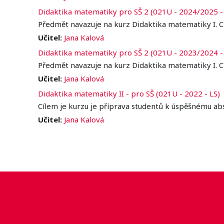
Didaktika matematiky pro SŠ 2 (021U - 2024/2025 -
Předmět navazuje na kurz Didaktika matematiky I. C
Učitel:
Jana Kalová
Didaktika matematiky pro SŠ 2 (021U - 2023/2024 -
Předmět navazuje na kurz Didaktika matematiky I. C
Učitel:
Jana Kalová
Didaktika matematiky II - pro SŠ (021U - 2022 - LS)
Cílem je kurzu je příprava studentů k úspěšnému ab
Učitel:
Jana Kalová