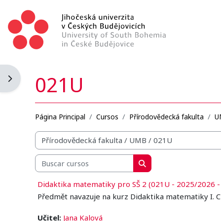
Salta al contenido principal
021U
Abrir cajón de bloques
Página Principal
Cursos
Přírodovědecká fakulta
U
Categorías
Buscar cursos
Buscar cursos
Didaktika matematiky pro SŠ 2 (021U - 2025/2026 -
Předmět navazuje na kurz Didaktika matematiky I. C
Učitel:
Jana Kalová