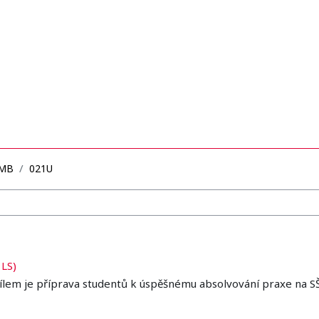
MB
021U
 LS)
ílem je příprava studentů k úspěšnému absolvování praxe na S