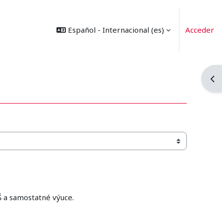
Español - Internacional ‎(es)‎
Acceder
Abr
Š a samostatné výuce.