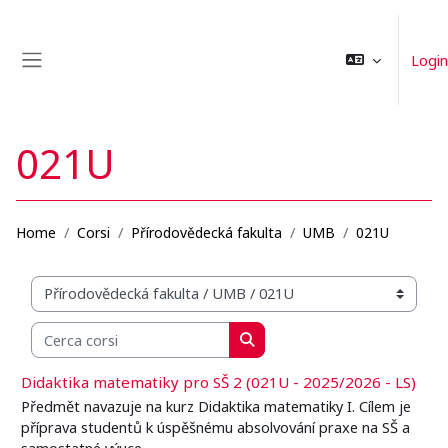
Vai al contenuto principale
Login
Pannello laterale
021U
Home
Corsi
Přírodovědecká fakulta
UMB
021U
Categorie di corso
Cerca corsi
Cerca corsi
Didaktika matematiky pro SŠ 2 (021U - 2025/2026 - LS)
Předmět navazuje na kurz Didaktika matematiky I. Cílem je
příprava studentů k úspěšnému absolvování praxe na SŠ a
samostatné výuce.