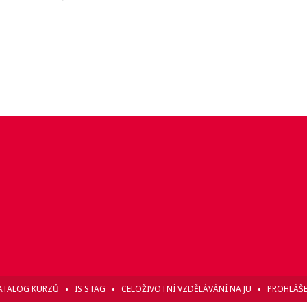
ATALOG KURZŮ
IS STAG
CELOŽIVOTNÍ VZDĚLÁVÁNÍ NA JU
PROHLÁŠE