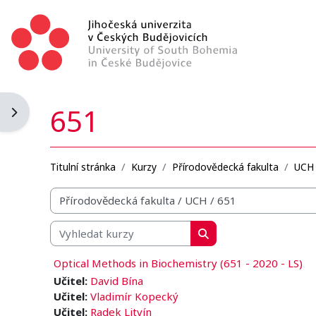
Přejít k hlavnímu obsahu
651
Otevřít panel bloku
Titulní stránka
Kurzy
Přírodovědecká fakulta
UCH
Organizační struktura kurzů
Vyhledat kurzy
Vyhledat kurzy
Optical Methods in Biochemistry (651 - 2020 - LS)
Učitel:
David Bína
Učitel:
Vladimír Kopecký
Učitel:
Radek Litvín