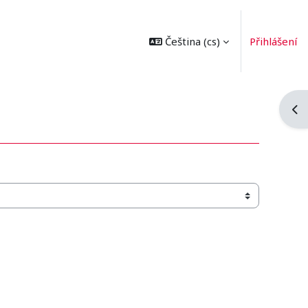
Čeština ‎(cs)‎
Přihlášení
Ote