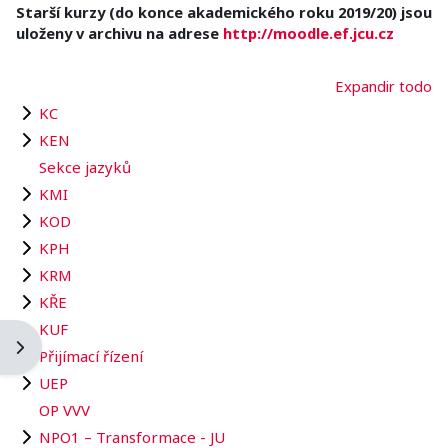
Starší kurzy (do konce akademického roku 2019/20) jsou
uloženy v archivu na adrese
http://moodle.ef.jcu.cz
Expandir todo
KC
KEN
Sekce jazyků
KMI
KOD
KPH
KRM
KŘE
KUF
Abrir cajón de bloques
Přijímací řízení
UEP
OP VVV
NPO1 – Transformace - JU