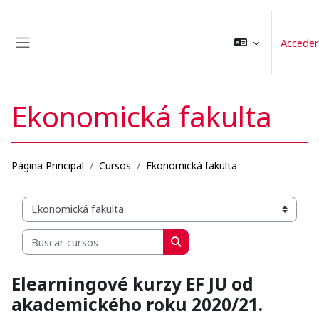
Salta al contenido principal
Acceder
Panel lateral
Ekonomická fakulta
Página Principal
Cursos
Ekonomická fakulta
Categorías
Buscar cursos
Buscar cursos
Elearningové kurzy EF JU od
akademického roku 2020/21.