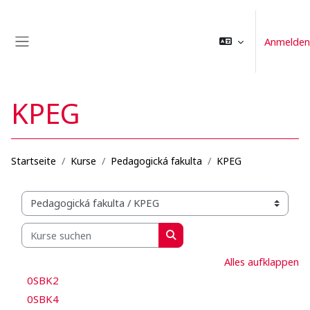
Zum Hauptinhalt
Anmelden
Website-Übersicht
KPEG
Startseite
Kurse
Pedagogická fakulta
KPEG
Kursbereiche
Kurse suchen
Kurse suchen
Alles aufklappen
0SBK2
0SBK4