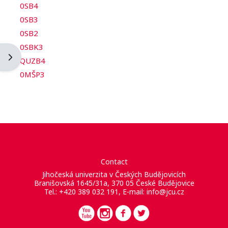
0SB4
0SB3
0SB2
0SBK3
Blockleiste öffnen
QUZB4
0MŠP3
Contact
Jihočeská univerzita v Českých Budějovicích
Branišovská 1645/31a, 370 05 České Budějovice
Tel.: +420 389 032 191, E-mail:
info@jcu.cz