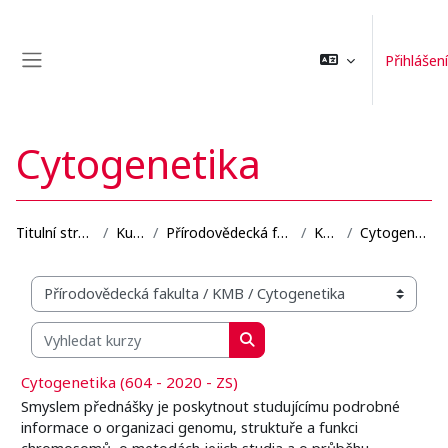
Přejít k hlavnímu obsahu
Přihlášení
Boční panel
Cytogenetika
Titulní stránka
Kurzy
Přírodovědecká fakulta
KMB
Cytogenetika
Organizační struktura kurzů
Vyhledat kurzy
Vyhledat kurzy
Cytogenetika (604 - 2020 - ZS)
Smyslem přednášky je poskytnout studujícímu podrobné
informace o organizaci genomu, struktuře a funkci
chromosomů, o metodách jejich studia a o průběhu