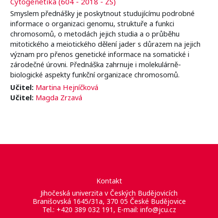
Cytogenetika (604 - 2018 - ZS)
Smyslem přednášky je poskytnout studujícímu podrobné
informace o organizaci genomu, struktuře a funkci
chromosomů, o metodách jejich studia a o průběhu
mitotického a meiotického dělení jader s důrazem na jejich
význam pro přenos genetické informace na somatické i
zárodečné úrovni. Přednáška zahrnuje i molekulárně-
biologické aspekty funkční organizace chromosomů.
Učitel:
Martina Hejníčková
Učitel:
Magda Zrzavá
Kontakt
Jihočeská univerzita v Českých Budějovicích
Branišovská 1645/31a, 370 05 České Budějovice
Tel.: +420 389 032 191, E-mail:
info@jcu.cz