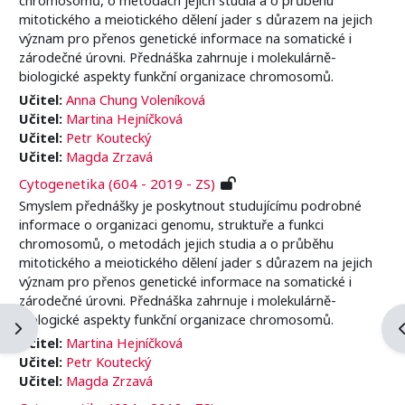
mitotického a meiotického dělení jader s důrazem na jejich
význam pro přenos genetické informace na somatické i
zárodečné úrovni. Přednáška zahrnuje i molekulárně-
biologické aspekty funkční organizace chromosomů.
Učitel:
Anna Chung Voleníková
Učitel:
Martina Hejníčková
Učitel:
Petr Koutecký
Učitel:
Magda Zrzavá
Cytogenetika (604 - 2019 - ZS)
Smyslem přednášky je poskytnout studujícímu podrobné
informace o organizaci genomu, struktuře a funkci
chromosomů, o metodách jejich studia a o průběhu
mitotického a meiotického dělení jader s důrazem na jejich
význam pro přenos genetické informace na somatické i
zárodečné úrovni. Přednáška zahrnuje i molekulárně-
biologické aspekty funkční organizace chromosomů.
Otevřít panel bloku
O
Učitel:
Martina Hejníčková
Učitel:
Petr Koutecký
Učitel:
Magda Zrzavá