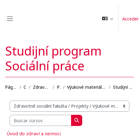
Salta al contenido principal
Acceder
Panel lateral
Studijní program
Sociální práce
Página Principal
Cursos
Zdravotně sociální fakulta
Projekty
Výukové materiály se zaměřením na blended learning...
Studijní program Sociální práce
Categorías
Buscar cursos
Buscar cursos
Úvod do zdraví a nemoci