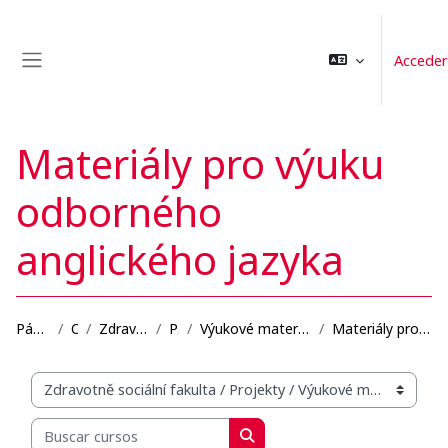
Salta al contenido principal
Acceder
Panel lateral
Materiály pro výuku
odborného
anglického jazyka
Página Principal
Cursos
Zdravotně sociální fakulta
Projekty
Výukové materiály se zaměřením na blended learning...
Materiály pro výuku odborného anglického jazyka
Categorías
Buscar cursos