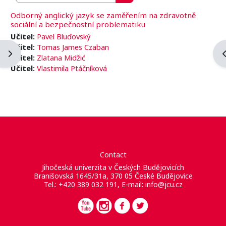
Buscar cursos
Odborný anglický jazyk se zaměřením na zdravotně
sociální a bezpečnostní problematiku
Učitel:
Pavel Bluďovský
Učitel:
Tomas James Czaban
Abrir cajón de bloques
A
Učitel:
Zlatana Midžić
Učitel:
Vlastimila Ptáčníková
Contact
Jihočeská univerzita v Českých Budějovicích
Branišovská 1645/31a, 370 05 České Budějovice
Tel.: +420 389 032 191, E-mail:
info@jcu.cz