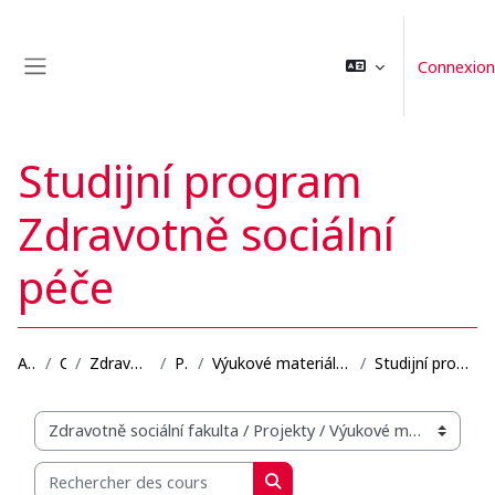
Passer au contenu principal
Connexion
Panneau latéral
Studijní program
Zdravotně sociální
péče
Accueil
Cours
Zdravotně sociální fakulta
Projekty
Výukové materiály se zaměřením na blended learning...
Studijní program Zdravotně sociální péče
Catégories de cours
Rechercher des cours