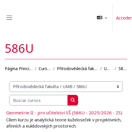
Salta al contenido principal
Acceder
Panel lateral
586U
Página Principal
Cursos
Přírodovědecká fakulta
UMB
586U
Categorías
Buscar cursos
Buscar cursos
Geometrie II - pro učitelství SŠ (586U - 2025/2026 - ZS)
Cílem kurzu je analytická teorie kuželoseček v projektivních,
afinních a euklidovských prostorech.