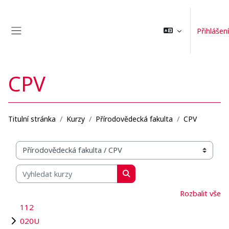
Přejít k hlavnímu obsahu
Přihlášení
Boční panel
CPV
Titulní stránka
Kurzy
Přírodovědecká fakulta
CPV
Organizační struktura kurzů
Vyhledat kurzy
Vyhledat kurzy
Rozbalit vše
112
020U