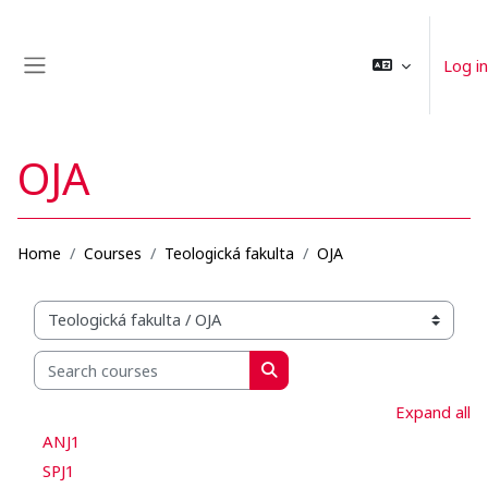
Skip to main content
Log in
Side panel
OJA
Home
Courses
Teologická fakulta
OJA
Organization structure of courses
Search courses
Search courses
Expand all
ANJ1
SPJ1