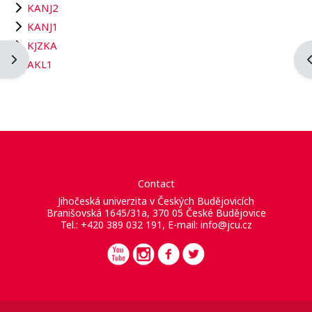
KANJ2
KANJ1
KJZKA
Open block drawer
O
AKL1
Contact
Jihočeská univerzita v Českých Budějovicích
Branišovská 1645/31a, 370 05 České Budějovice
Tel.: +420 389 032 191, E-mail:
info@jcu.cz