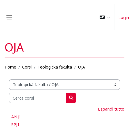
Vai al contenuto principale
Login
Pannello laterale
OJA
Home
Corsi
Teologická fakulta
OJA
Categorie di corso
Cerca corsi
Cerca corsi
Espandi tutto
ANJ1
SPJ1