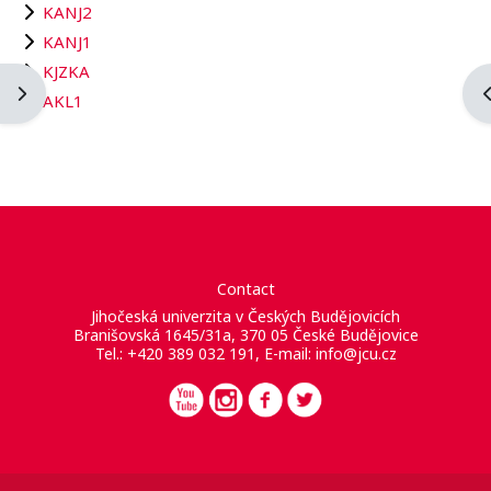
KANJ2
KANJ1
KJZKA
Apri il cassetto del blocco
A
AKL1
Contact
Jihočeská univerzita v Českých Budějovicích
Branišovská 1645/31a, 370 05 České Budějovice
Tel.: +420 389 032 191, E-mail:
info@jcu.cz