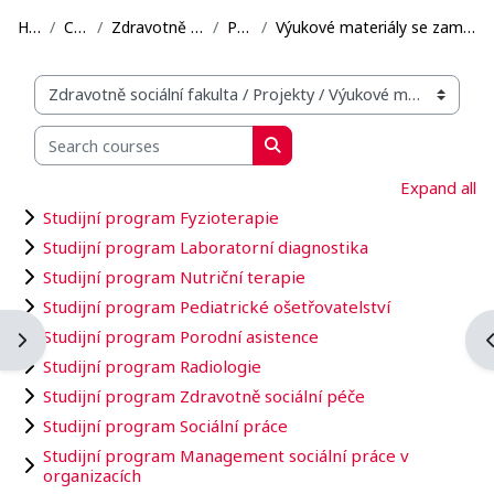
Home
Courses
Zdravotně sociální fakulta
Projekty
Výukové materiály se zaměřením na blended learning...
Organization structure of courses
Search courses
Search courses
Expand all
Studijní program Fyzioterapie
Studijní program Laboratorní diagnostika
Studijní program Nutriční terapie
Studijní program Pediatrické ošetřovatelství
Studijní program Porodní asistence
Open block drawer
O
Studijní program Radiologie
Studijní program Zdravotně sociální péče
Studijní program Sociální práce
Studijní program Management sociální práce v
organizacích