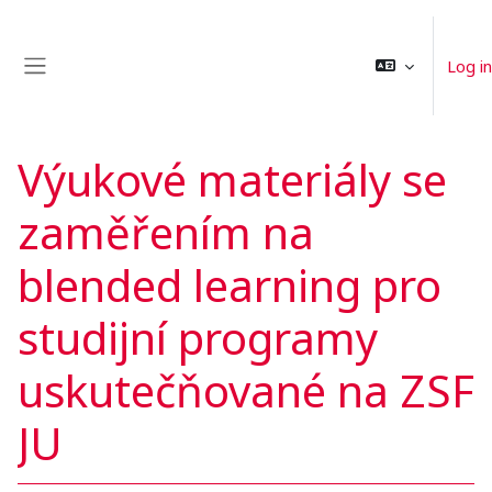
Skip to main content
Log in
Side panel
Výukové materiály se
zaměřením na
blended learning pro
studijní programy
uskutečňované na ZSF
JU